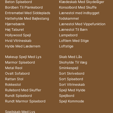
Beton Spisebord
Klædeskab Med Skydelåger
Bordben Til Plankebord
Konsolbord Med Skuffe
Entremøbel Med Siddeplads
Lænestol med indbygget
Hattehylde Med Bøjlestang
fodskammel
Hjørnebænk
Lænestol Med Vippefunktion
Høj Taburet
Lænestol Til Børn
Hollywood Spejl
Lampebord
Hvid Vitrineskab
Loftlem Med Stige
Hylde Med Læderrem
Loftstige
Makeup Spejl Med Lys
Skab Med Lås
Marmor Spisebord
Skohylde Til Væg
Metal Reol
Sminkespejl
Ovalt Sofabord
Sort Skrivebord
Rattan Stol
Sort Spisebord
Rokkestol
Sort Vitrineskab
Rullebord Med Skuffer
Spejl Med Hylde
Rundt Spisebord
Spejlbord
Rundt Marmor Spisebord
Spejl Kommode
Spejlskab Med Lys