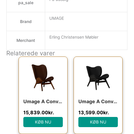
pa_sale
UMAGE
Brand
Erling Christensen Møbler
Merchant
Relaterede varer
Den oprindelige pris var: 19,799.00kr..
Den aktuelle pris er: 15,839.00kr.
Den oprindelige pris va
Den aktuel
Umage A Conversation Piece – Høj – Dark Oak/Brun læder : Erling Christensen Møbler
Umage A Conversation Piece – Lav – Black Oak/Sort læder : Erling Christensen Møbler
15,839.00
kr.
13,599.00
kr.
KØB NU
KØB NU