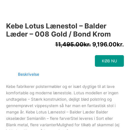
Kebe Lotus Lænestol – Balder
Læder – 008 Gold / Bond Krom
11,495.00
kr.
9,196.00
kr.
KØB NU
Beskrivelse
Kebe fabrikerer polstermøbler og er isæt dygtige til at lave
komfortable og moderne lænestole. Lotus modellen er ingen
undtagelse – Stærk konstruktion, dejligt blød polstring og
gennemprøvet vippesystem så har man en fantastisk stol i
mange år. Kebe Lotus Lænestol – Balder Læder Balder
okselæder Semianilin – flere farverStel leveres i Sort eller
Blank metal, flere varianterMulighed for tilkøb af skammel (ej