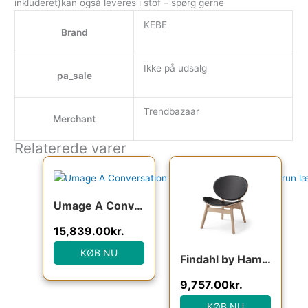
inkluderet)kan også leveres i stof – spørg gerne
KEBE
Brand
Ikke på udsalg
pa_sale
Trendbazaar
Merchant
Relaterede varer
Den oprindelige pris var: 19,799.00kr..
Den aktuelle pris er: 15,839.00kr.
Den oprindelige pris var
Den aktuelle
Umage A Conversation Piece – Høj – Black Oak/Brun læder : Erling Christensen Møbler
15,839.00
kr.
KØB NU
Findahl by Hammel One loungestol – Eg/læder : Erling Christensen Møbler
9,757.00
kr.
KØB NU