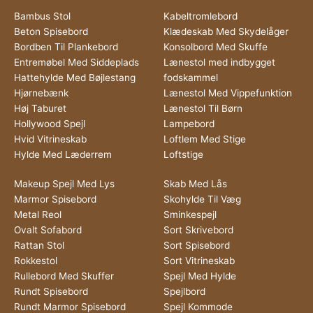
Bambus Stol
Kabeltromlebord
Beton Spisebord
Klædeskab Med Skydelåger
Bordben Til Plankebord
Konsolbord Med Skuffe
Entremøbel Med Siddeplads
Lænestol med indbygget
Hattehylde Med Bøjlestang
fodskammel
Hjørnebænk
Lænestol Med Vippefunktion
Høj Taburet
Lænestol Til Børn
Hollywood Spejl
Lampebord
Hvid Vitrineskab
Loftlem Med Stige
Hylde Med Læderrem
Loftstige
Makeup Spejl Med Lys
Skab Med Lås
Marmor Spisebord
Skohylde Til Væg
Metal Reol
Sminkespejl
Ovalt Sofabord
Sort Skrivebord
Rattan Stol
Sort Spisebord
Rokkestol
Sort Vitrineskab
Rullebord Med Skuffer
Spejl Med Hylde
Rundt Spisebord
Spejlbord
Rundt Marmor Spisebord
Spejl Kommode