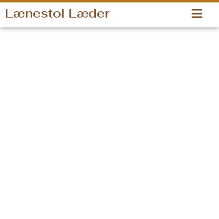
Gå
Lænestol Læder
til
indholdet