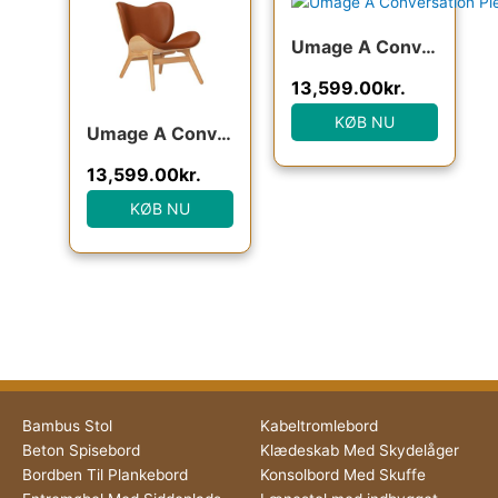
Umage A Conversation Piece – Lav – Dark Oak/Sort læder : Erling Christensen Møbler
13,599.00
kr.
KØB NU
Umage A Conversation Piece – Lav – Oak/Cognac læder : Erling Christensen Møbler
13,599.00
kr.
KØB NU
Bambus Stol
Kabeltromlebord
Beton Spisebord
Klædeskab Med Skydelåger
Bordben Til Plankebord
Konsolbord Med Skuffe