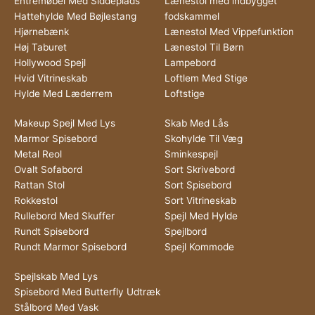
Entremøbel Med Siddeplads
Lænestol med indbygget
Hattehylde Med Bøjlestang
fodskammel
Hjørnebænk
Lænestol Med Vippefunktion
Høj Taburet
Lænestol Til Børn
Hollywood Spejl
Lampebord
Hvid Vitrineskab
Loftlem Med Stige
Hylde Med Læderrem
Loftstige
Makeup Spejl Med Lys
Skab Med Lås
Marmor Spisebord
Skohylde Til Væg
Metal Reol
Sminkespejl
Ovalt Sofabord
Sort Skrivebord
Rattan Stol
Sort Spisebord
Rokkestol
Sort Vitrineskab
Rullebord Med Skuffer
Spejl Med Hylde
Rundt Spisebord
Spejlbord
Rundt Marmor Spisebord
Spejl Kommode
Spejlskab Med Lys
Spisebord Med Butterfly Udtræk
Stålbord Med Vask