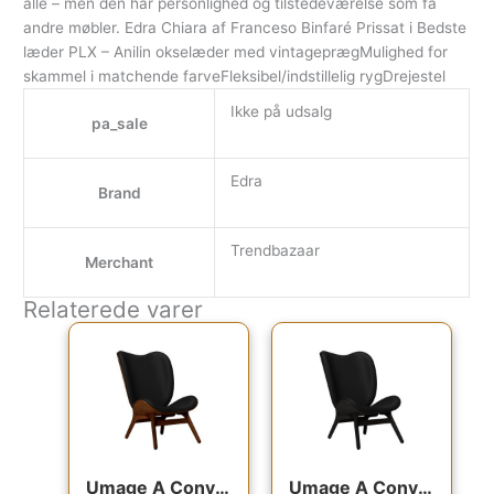
alle – men den har personlighed og tilstedeværelse som få
andre møbler. Edra Chiara af Franceso Binfaré Prissat i Bedste
læder PLX – Anilin okselæder med vintageprægMulighed for
skammel i matchende farveFleksibel/indstillelig rygDrejestel
Ikke på udsalg
pa_sale
Edra
Brand
Trendbazaar
Merchant
Relaterede varer
Den oprindelige pris var: 19,799.00kr..
Den aktuelle pris er: 15,839.00kr.
Den oprindelige pris va
Den aktuel
Umage A Conversation Piece – Høj – Dark Oak/Sort læder : Erling Christensen Møbler
Umage A Conversation Piece – Høj – Black Oak/Sort læder : Erling Christensen Møbler