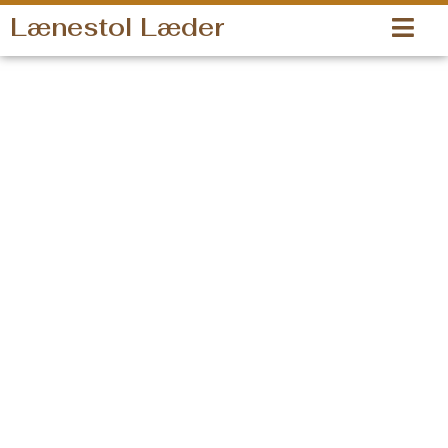
Gå
Lænestol Læder
til
indholdet