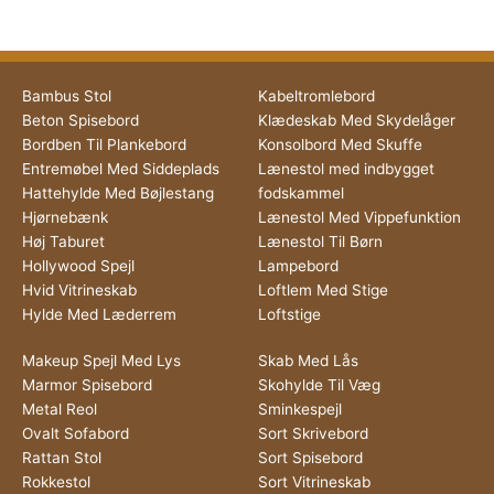
Bambus Stol
Kabeltromlebord
Beton Spisebord
Klædeskab Med Skydelåger
Bordben Til Plankebord
Konsolbord Med Skuffe
Entremøbel Med Siddeplads
Lænestol med indbygget
Hattehylde Med Bøjlestang
fodskammel
Hjørnebænk
Lænestol Med Vippefunktion
Høj Taburet
Lænestol Til Børn
Hollywood Spejl
Lampebord
Hvid Vitrineskab
Loftlem Med Stige
Hylde Med Læderrem
Loftstige
Makeup Spejl Med Lys
Skab Med Lås
Marmor Spisebord
Skohylde Til Væg
Metal Reol
Sminkespejl
Ovalt Sofabord
Sort Skrivebord
Rattan Stol
Sort Spisebord
Rokkestol
Sort Vitrineskab