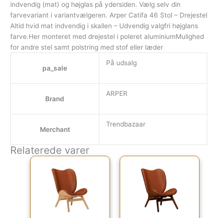
indvendig (mat) og højglas på ydersiden. Vælg selv din
farvevariant i variantvælgeren. Arper Catifa 46 Stol – Drejestel
Altid hvid mat indvendig i skallen – Udvendig valgfri højglans
farve.Her monteret med drejestel i poleret aluminiumMulighed
for andre stel samt polstring med stof eller læder
På udsalg
pa_sale
ARPER
Brand
Trendbazaar
Merchant
Relaterede varer
Den oprindelige pris var: 19,799.00kr..
Den aktuelle pris er: 15,839.00kr.
Den oprindelige pris va
Den aktuel