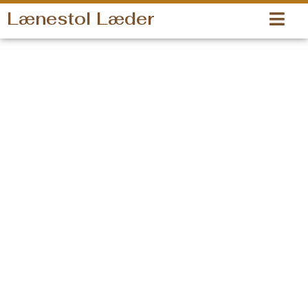
Gå
Lænestol Læder
til
indholdet