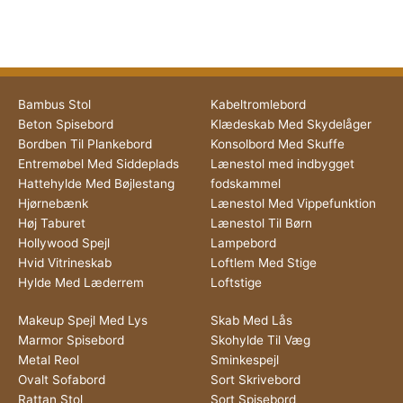
Bambus Stol
Kabeltromlebord
Beton Spisebord
Klædeskab Med Skydelåger
Bordben Til Plankebord
Konsolbord Med Skuffe
Entremøbel Med Siddeplads
Lænestol med indbygget
Hattehylde Med Bøjlestang
fodskammel
Hjørnebænk
Lænestol Med Vippefunktion
Høj Taburet
Lænestol Til Børn
Hollywood Spejl
Lampebord
Hvid Vitrineskab
Loftlem Med Stige
Hylde Med Læderrem
Loftstige
Makeup Spejl Med Lys
Skab Med Lås
Marmor Spisebord
Skohylde Til Væg
Metal Reol
Sminkespejl
Ovalt Sofabord
Sort Skrivebord
Rattan Stol
Sort Spisebord