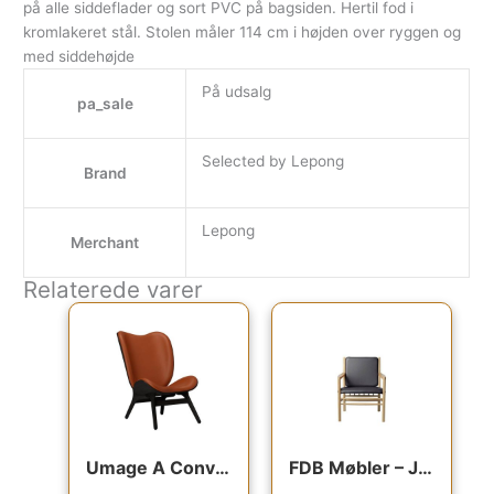
på alle siddeflader og sort PVC på bagsiden. Hertil fod i
kromlakeret stål. Stolen måler 114 cm i højden over ryggen og
med siddehøjde
På udsalg
pa_sale
Selected by Lepong
Brand
Lepong
Merchant
Relaterede varer
Den oprindelige pris var: 19,799.00kr..
Den aktuelle pris er: 15,839.00kr.
Den oprindelige pris va
Den aktuell
Umage A Conversation Piece – Høj – Black Oak/Cognac læder : Erling Christensen Møbler
FDB Møbler – J147 lænestol – Sort læder : Erling Christensen Møbler