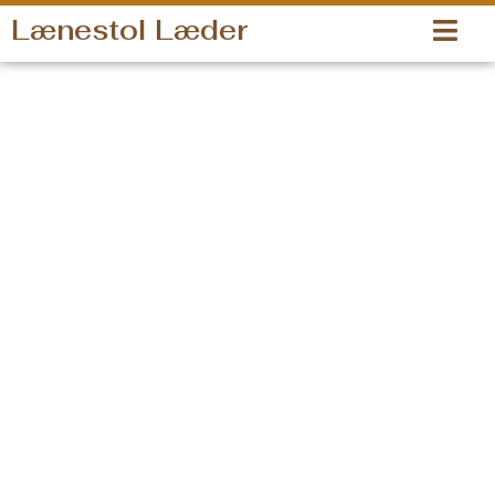
Gå
Lænestol Læder
til
indholdet