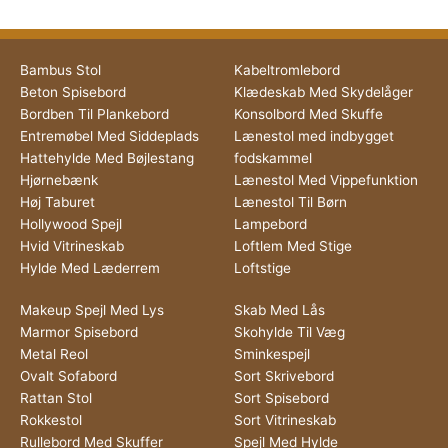
Bambus Stol
Kabeltromlebord
Beton Spisebord
Klædeskab Med Skydelåger
Bordben Til Plankebord
Konsolbord Med Skuffe
Entremøbel Med Siddeplads
Lænestol med indbygget
Hattehylde Med Bøjlestang
fodskammel
Hjørnebænk
Lænestol Med Vippefunktion
Høj Taburet
Lænestol Til Børn
Hollywood Spejl
Lampebord
Hvid Vitrineskab
Loftlem Med Stige
Hylde Med Læderrem
Loftstige
Makeup Spejl Med Lys
Skab Med Lås
Marmor Spisebord
Skohylde Til Væg
Metal Reol
Sminkespejl
Ovalt Sofabord
Sort Skrivebord
Rattan Stol
Sort Spisebord
Rokkestol
Sort Vitrineskab
Rullebord Med Skuffer
Spejl Med Hylde