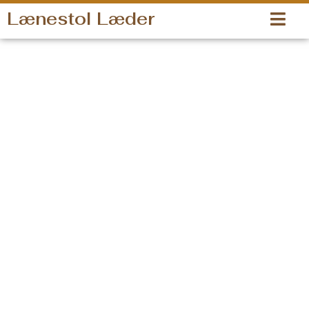
Gå
Lænestol Læder
til
indholdet