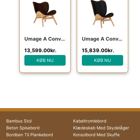
Umage A Conversation Piece – Lav – Oak/Brun læder : Erling Christensen Møbler
Umage A Conversation Piece – Høj – Oak/Sort læder : Erling Christensen Møbler
13,599.00
kr.
15,839.00
kr.
KØB NU
KØB NU
Bambus Stol
Kabeltromlebord
Beton Spisebord
Klædeskab Med Skydelåger
Bordben Til Plankebord
Konsolbord Med Skuffe