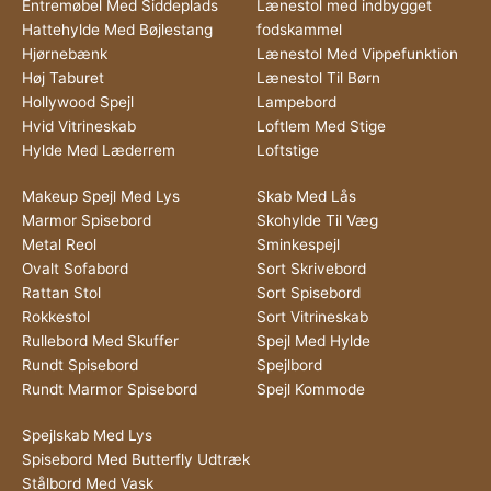
Entremøbel Med Siddeplads
Lænestol med indbygget
Hattehylde Med Bøjlestang
fodskammel
Hjørnebænk
Lænestol Med Vippefunktion
Høj Taburet
Lænestol Til Børn
Hollywood Spejl
Lampebord
Hvid Vitrineskab
Loftlem Med Stige
Hylde Med Læderrem
Loftstige
Makeup Spejl Med Lys
Skab Med Lås
Marmor Spisebord
Skohylde Til Væg
Metal Reol
Sminkespejl
Ovalt Sofabord
Sort Skrivebord
Rattan Stol
Sort Spisebord
Rokkestol
Sort Vitrineskab
Rullebord Med Skuffer
Spejl Med Hylde
Rundt Spisebord
Spejlbord
Rundt Marmor Spisebord
Spejl Kommode
Spejlskab Med Lys
Spisebord Med Butterfly Udtræk
Stålbord Med Vask